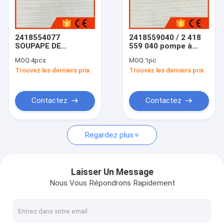
Visite d'usine
Contrôle de la qualité
2418554077
2418559040 / 2 418
SOUPAPE DE
559 040 pompe à
Contact
DISTRIBUTION pour
huile
MOQ:
4pcs
MOQ:
1pc
STEYR WD615
Trouvez les derniers prix
Trouvez les derniers prix
Demande de soumission
Contactez
Contactez
Injecteur commun de rail de Bosch
Regardez plus
Pièces Bosch
Injecteur commun de Delphi
Laisser Un Message
Nous Vous Répondrons Rapidement
Pièces Delphi
Turbocompresseur