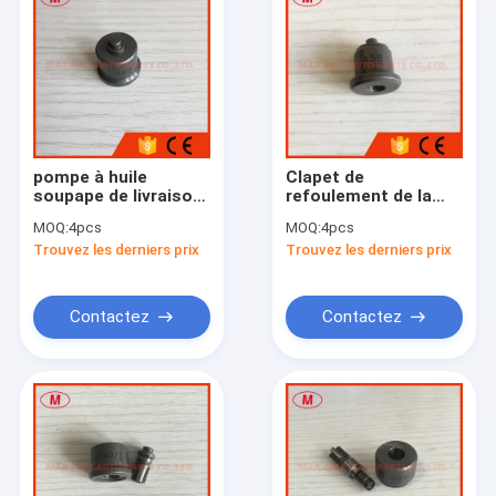
pompe à huile
Clapet de
soupape de livraison
refoulement de la
A69
pompe à huile A58
MOQ:
4pcs
MOQ:
4pcs
Trouvez les derniers prix
Trouvez les derniers prix
Contactez
Contactez
Aperçu
Produits
A propos de nous