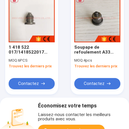
1 418 522
Soupape de
017/1418522017
refoulement A33
soupape de
131110-5220 pour
MOQ:
6PCS
MOQ:
4pcs
refoulement de
moteur Isuzu
Trouvez les derniers prix
Trouvez les derniers prix
pompe à huile
4BD1T/6BD1T
Contactez
Contactez
Économisez votre temps
Laissez-nous contacter les meilleurs
produits avec vous.