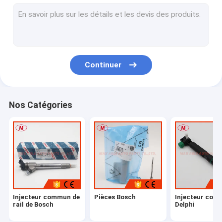
Kit de réparation de turbocompresseur
Parties de cumin
Rotor principal
Continuer
Une buse
Élément/Piston
Nos Catégories
DENSO PARTS est une société de fabrication de pièces
D'autres produits
soupape de manoeuvre
roue du compresseur à billet
Injecteur commun de
Pièces Bosch
Injecteur com
Palier lisse/palier flottant
rail de Bosch
Delphi