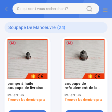
Soupape De Manoeuvre
(24)
pompe à huile
soupape de
soupape de livraison
refoulement de la
096420-0520 VE4
pompe à huile
MOQ:
6PCS
MOQ:
6PCS
090140-1350 1350
Trouvez les derniers prix
Trouvez les derniers prix