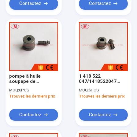
Contactez
Contactez
pompe à huile
1 418 522
soupape de
047/1418522047
délivrance A36
OVE168 soupape
MOQ:
6PCS
MOQ:
6PCS
131110-5520
d'alimentation de
Trouvez les derniers prix
Trouvez les derniers prix
pompe à huile pour
KHD F3 L 912W
Contactez
Contactez