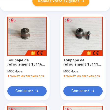
Donnez votre exigence
Soupape de
soupape de
refoulement 131160-
refoulement 131110-
5320 39A Pour
4720 A28
MOQ:
4pcs
MOQ:
4pcs
MITSUBISHI/ISUZU
Trouvez les derniers prix
Trouvez les derniers prix
6SD1/EX200-
5/6BG1T
Contactez
Contactez