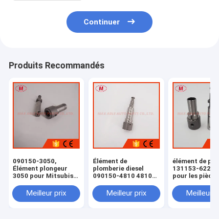
Continuer
Produits Recommandés
090150-3050,
Élément de
élément de pis
Élément plongeur
plomberie diesel
131153-6220 
3050 pour Mitsubishi
090150-4810 4810
pour les pièces
9r
Pour MITSUBISHI
de la pompe à
4D31/33/34
combustible I
Meilleur prix
Meilleur prix
Meilleur p