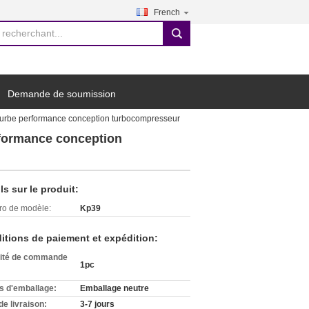
French
search
Demande de soumission
urbe performance conception turbocompresseur
rformance conception
ls sur le produit:
o de modèle:
Kp39
itions de paiement et expédition:
ité de commande
1pc
ls d'emballage:
Emballage neutre
de livraison:
3-7 jours