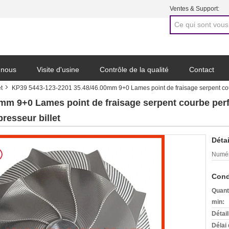
Ventes & Support:
 nous
Visite d'usine
Contrôle de la qualité
Contact
t
KP39 5443-123-2201 35.48/46.00mm 9+0 Lames point de fraisage serpent co
mm 9+0 Lames point de fraisage serpent courbe pe
esseur billet
Détai
Numér
Cond
Quant
min:
Détai
Délai 