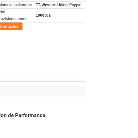
tions de paiement:
TT, Western Union, Paypal
ité
1000pcs
rovisionnement:
Contactez
tion de Performance,