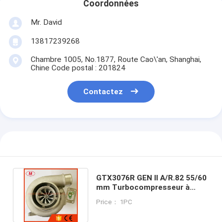
Coordonnées
Mr. David
13817239268
Chambre 1005, No.1877, Route Cao\'an, Shanghai,
Chine Code postal : 201824
Contactez
GTX3076R GEN II A/R.82 55/60
mm Turbocompresseur à
double roulement à billes
Price： 1PC