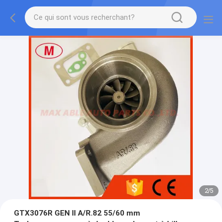
2
/
5
GTX3076R GEN II A/R.82 55/60 mm