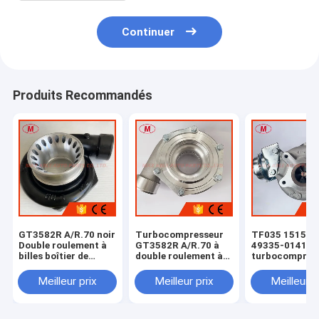
Continuer
Produits Recommandés
GT3582R A/R.70 noir
Turbocompresseur
TF035 1515A2
Double roulement à
GT3582R A/R.70 à
49335-01410 
billes boîtier de
double roulement à
turbocompres
compresseur pour le
billes, logement de
pour le SUV 4
turbocompresseur
compresseur POUR
4P00 diesel de
Meilleur prix
Meilleur prix
Meilleur p
de 61,4/82 mm roue
roue de compresseur
Mitsubishi Mo
de compresseur
61,4/82 mm
2016