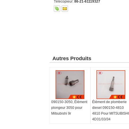
Télécopieur:
86-21-61119327
Autres Produits
090150-3050, Élément
Élément de plomberie
plongeur 3050 pour
diesel 090150-4810
Mitsubishi 9r
4810 Pour MITSUBISHI
4D31/33/34