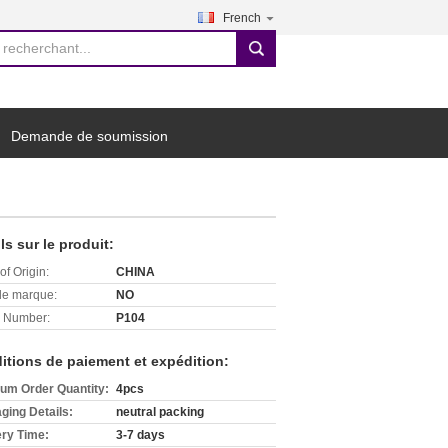
French
search
Demande de soumission
ls sur le produit:
of Origin:
CHINA
e marque:
NO
 Number:
P104
itions de paiement et expédition:
um Order Quantity:
4pcs
ging Details:
neutral packing
ery Time:
3-7 days