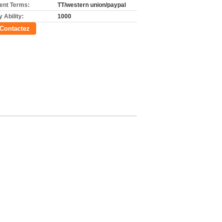
nt Terms:
TT/western union/paypal
 Ability:
1000
Contactez