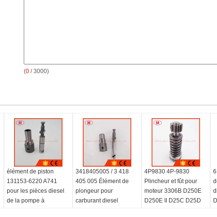
(
0
/ 3000)
élément de piston
3418405005 / 3 418
4P9830 4P-9830
6
131153-6220 A741
405 005 Élément de
Plincheur et fût pour
d
pour les pièces diesel
plongeur pour
moteur 3306B D250E
d
de la pompe à
carburant diesel
D250E II D25C D25D
D
combustible Isuzu
D300B D300D