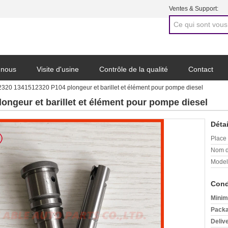
Ventes & Support:
 nous
Visite d'usine
Contrôle de la qualité
Contact
320 1341512320 P104 plongeur et barillet et élément pour pompe diesel
ngeur et barillet et élément pour pompe diesel
Détai
Place 
Nom d
Model
Cond
Minim
Packa
Deliv