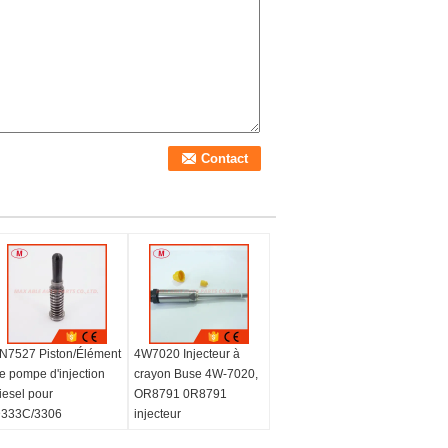
N7527 Piston/Élément
4W7020 Injecteur à
e pompe d'injection
crayon Buse 4W-7020,
iesel pour
OR8791 0R8791
333C/3306
injecteur